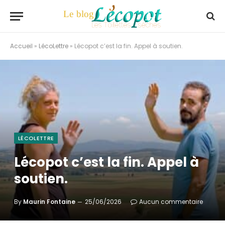
Accueil
»
LécoLettre
»
Lécopot c’est la fin. Appel à soutien.
LÉCOLETTRE
Lécopot c’est la fin. Appel à
soutien.
By
Maurin Fontaine
25/06/2026
Aucun commentaire