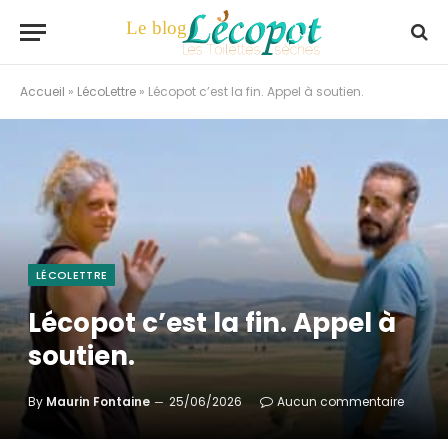
Accueil
»
LécoLettre
»
Lécopot c’est la fin. Appel à soutien.
LÉCOLETTRE
Lécopot c’est la fin. Appel à
soutien.
By
Maurin Fontaine
25/06/2026
Aucun commentaire