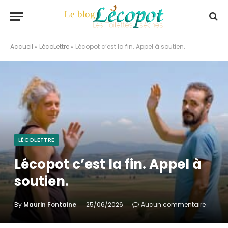
Accueil
»
LécoLettre
»
Lécopot c’est la fin. Appel à soutien.
LÉCOLETTRE
Lécopot c’est la fin. Appel à
soutien.
By
Maurin Fontaine
25/06/2026
Aucun commentaire