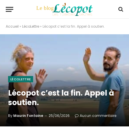
Accueil
»
LécoLettre
»
Lécopot c’est la fin. Appel à soutien.
LÉCOLETTRE
Lécopot c’est la fin. Appel à
soutien.
By
Maurin Fontaine
25/06/2026
Aucun commentaire