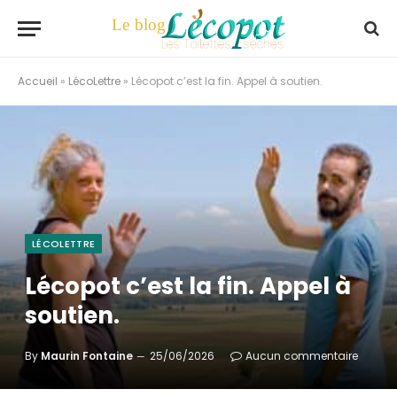
Accueil
»
LécoLettre
»
Lécopot c’est la fin. Appel à soutien.
LÉCOLETTRE
Lécopot c’est la fin. Appel à
soutien.
By
Maurin Fontaine
25/06/2026
Aucun commentaire