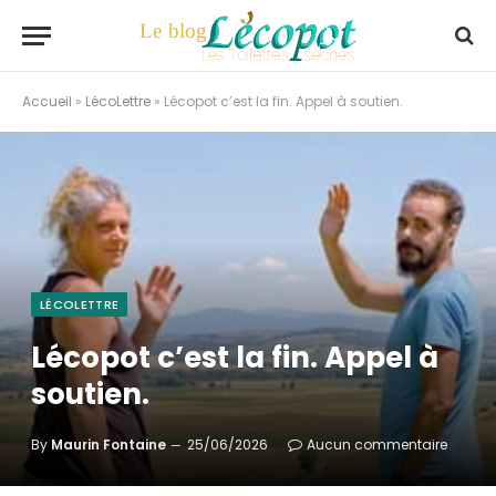
Accueil
»
LécoLettre
»
Lécopot c’est la fin. Appel à soutien.
LÉCOLETTRE
Lécopot c’est la fin. Appel à
soutien.
By
Maurin Fontaine
25/06/2026
Aucun commentaire