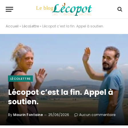
Accueil
»
LécoLettre
»
Lécopot c’est la fin. Appel à soutien.
LÉCOLETTRE
Lécopot c’est la fin. Appel à
soutien.
By
Maurin Fontaine
25/06/2026
Aucun commentaire