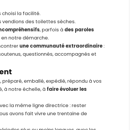
choisi la facilité.
 vendions des toilettes sèches.
incompréhensifs
, parfois à
des paroles
u en notre démarche.
ncontrer
une communauté extraordinaire
:
 soutenus, questionnés, accompagnés et
ent
i, préparé, emballé, expédié, répondu à vos
, à notre échelle, à
faire évoluer les
ec la même ligne directrice : rester
ous avons fait vivre une trentaine de
périodes plus ou moins longues, avec les