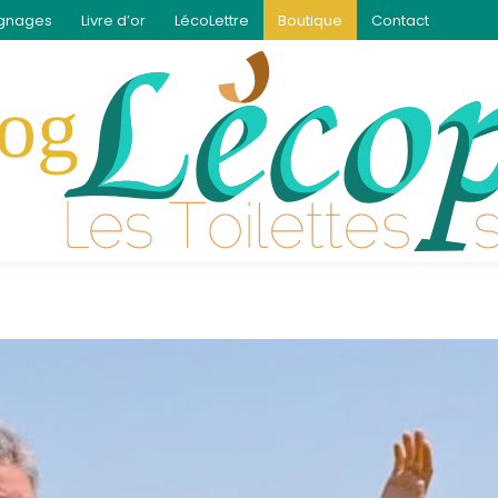
gnages
Livre d’or
LécoLettre
Boutique
Contact