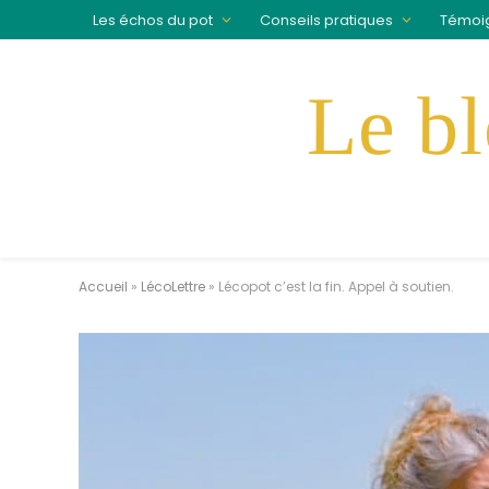
Les échos du pot
Conseils pratiques
Témoi
Accueil
»
LécoLettre
»
Lécopot c’est la fin. Appel à soutien.