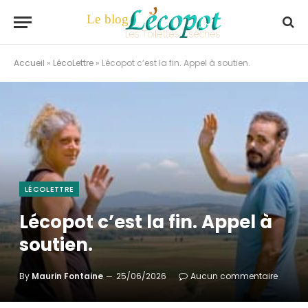
Accueil
»
LécoLettre
»
Lécopot c’est la fin. Appel à soutien.
LÉCOLETTRE
Lécopot c’est la fin. Appel à
soutien.
By
Maurin Fontaine
25/06/2026
Aucun commentaire