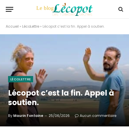
Accueil
»
LécoLettre
»
Lécopot c’est la fin. Appel à soutien.
LÉCOLETTRE
Lécopot c’est la fin. Appel à
soutien.
By
Maurin Fontaine
25/06/2026
Aucun commentaire