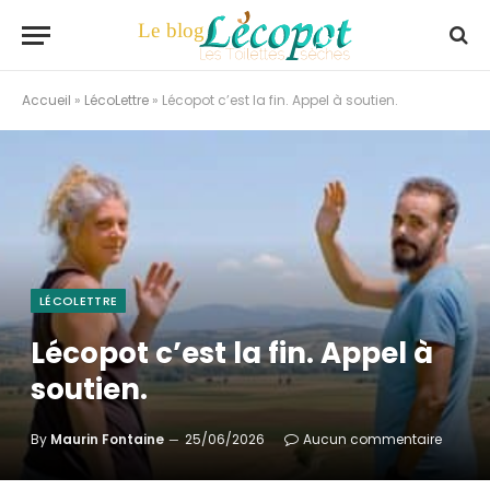
Accueil
»
LécoLettre
»
Lécopot c’est la fin. Appel à soutien.
LÉCOLETTRE
Lécopot c’est la fin. Appel à
soutien.
By
Maurin Fontaine
25/06/2026
Aucun commentaire