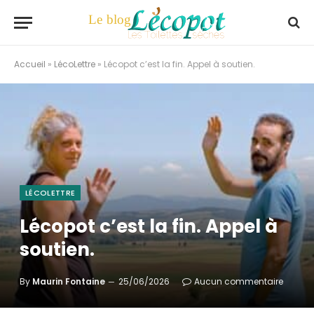
Accueil
»
LécoLettre
»
Lécopot c’est la fin. Appel à soutien.
LÉCOLETTRE
Lécopot c’est la fin. Appel à
soutien.
By
Maurin Fontaine
25/06/2026
Aucun commentaire