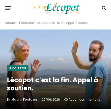
Accueil
»
LécoLettre
»
Lécopot c’est la fin. Appel à soutien.
LÉCOLETTRE
Lécopot c’est la fin. Appel à
soutien.
By
Maurin Fontaine
25/06/2026
Aucun commentaire