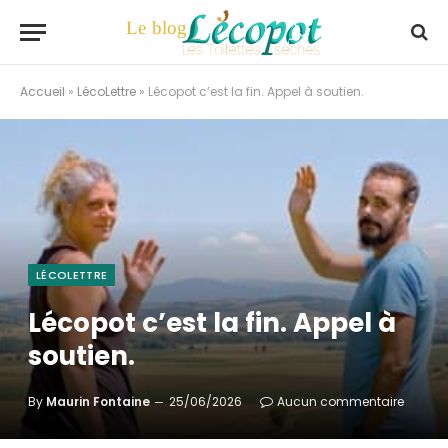
Accueil
»
LécoLettre
»
Lécopot c’est la fin. Appel à soutien.
LÉCOLETTRE
Lécopot c’est la fin. Appel à
soutien.
By
Maurin Fontaine
25/06/2026
Aucun commentaire