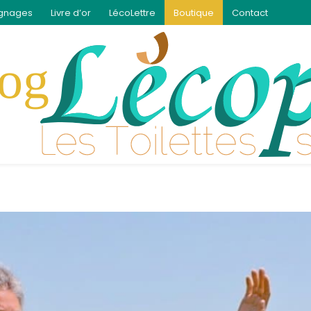
gnages
Livre d’or
LécoLettre
Boutique
Contact