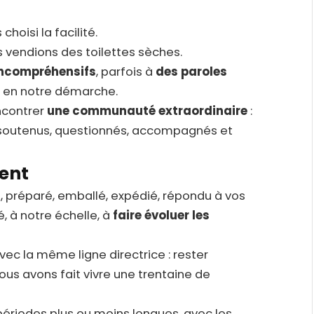
choisi la facilité.
 vendions des toilettes sèches.
incompréhensifs
, parfois à
des paroles
u en notre démarche.
ncontrer
une communauté extraordinaire
:
 soutenus, questionnés, accompagnés et
ent
i, préparé, emballé, expédié, répondu à vos
, à notre échelle, à
faire évoluer les
ec la même ligne directrice : rester
ous avons fait vivre une trentaine de
périodes plus ou moins longues, avec les