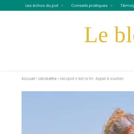
Les échos du pot
Conseils pratiques
Témoi
Accueil
»
LécoLettre
»
Lécopot c’est la fin. Appel à soutien.