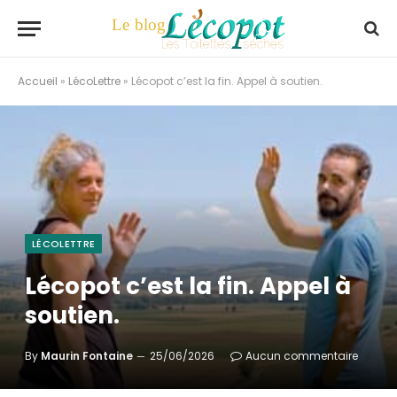
Accueil
»
LécoLettre
»
Lécopot c’est la fin. Appel à soutien.
LÉCOLETTRE
Lécopot c’est la fin. Appel à
soutien.
By
Maurin Fontaine
25/06/2026
Aucun commentaire