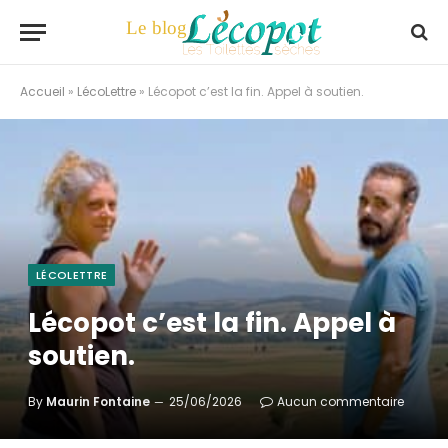
Accueil
»
LécoLettre
»
Lécopot c’est la fin. Appel à soutien.
LÉCOLETTRE
Lécopot c’est la fin. Appel à
soutien.
By
Maurin Fontaine
25/06/2026
Aucun commentaire