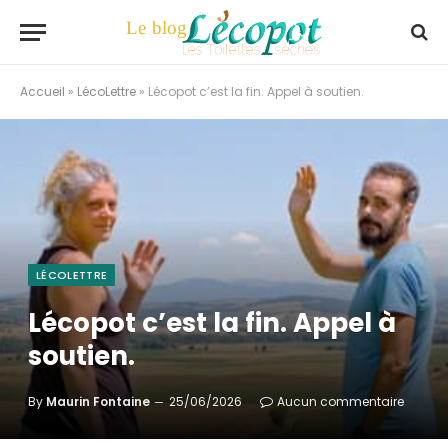
Accueil
»
LécoLettre
»
Lécopot c’est la fin. Appel à soutien.
LÉCOLETTRE
Lécopot c’est la fin. Appel à
soutien.
By
Maurin Fontaine
25/06/2026
Aucun commentaire