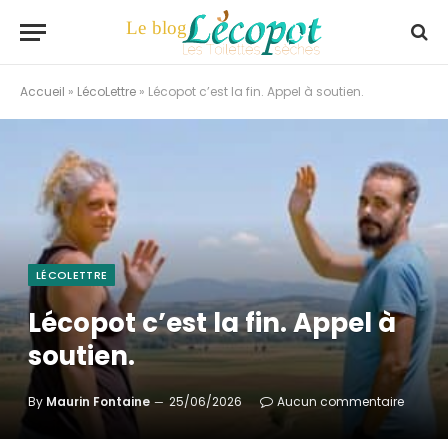
Accueil
»
LécoLettre
»
Lécopot c’est la fin. Appel à soutien.
LÉCOLETTRE
Lécopot c’est la fin. Appel à
soutien.
By
Maurin Fontaine
25/06/2026
Aucun commentaire