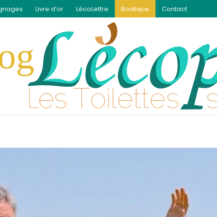
gnages
Livre d’or
LécoLettre
Boutique
Contact