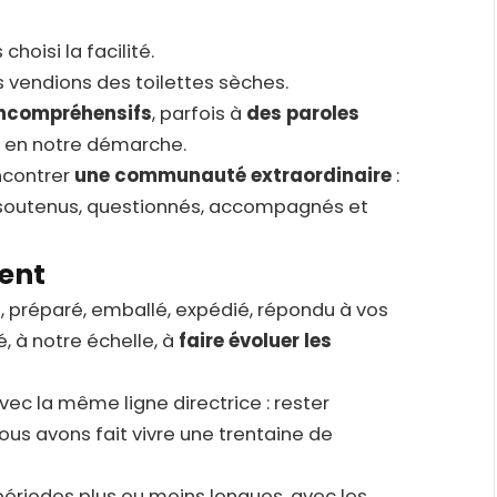
choisi la facilité.
 vendions des toilettes sèches.
incompréhensifs
, parfois à
des paroles
u en notre démarche.
ncontrer
une communauté extraordinaire
:
 soutenus, questionnés, accompagnés et
ent
i, préparé, emballé, expédié, répondu à vos
, à notre échelle, à
faire évoluer les
ec la même ligne directrice : rester
ous avons fait vivre une trentaine de
périodes plus ou moins longues, avec les