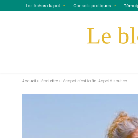
Les échos du pot
Conseils pratiques
Témoi
Accueil
»
LécoLettre
»
Lécopot c’est la fin. Appel à soutien.