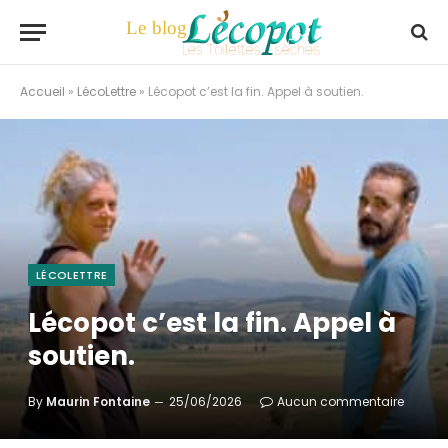
Accueil
»
LécoLettre
»
Lécopot c’est la fin. Appel à soutien.
LÉCOLETTRE
Lécopot c’est la fin. Appel à
soutien.
By
Maurin Fontaine
25/06/2026
Aucun commentaire