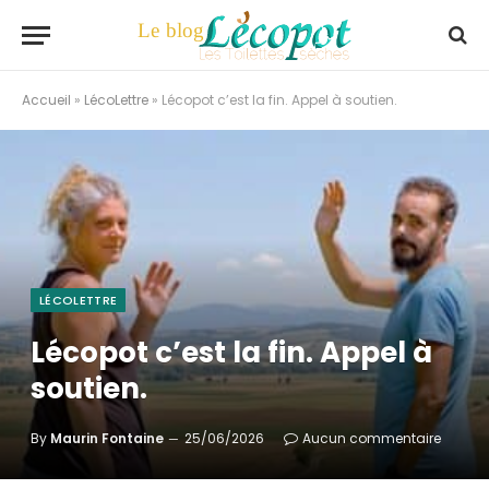
Accueil
»
LécoLettre
»
Lécopot c’est la fin. Appel à soutien.
LÉCOLETTRE
Lécopot c’est la fin. Appel à
soutien.
By
Maurin Fontaine
25/06/2026
Aucun commentaire