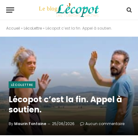
Accueil
»
LécoLettre
»
Lécopot c’est la fin. Appel à soutien.
LÉCOLETTRE
Lécopot c’est la fin. Appel à
soutien.
By
Maurin Fontaine
25/06/2026
Aucun commentaire