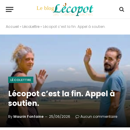
Accueil
»
LécoLettre
»
Lécopot c’est la fin. Appel à soutien.
LÉCOLETTRE
Lécopot c’est la fin. Appel à
soutien.
By
Maurin Fontaine
25/06/2026
Aucun commentaire