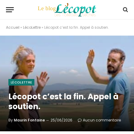
Accueil
»
LécoLettre
»
Lécopot c’est la fin. Appel à soutien.
LÉCOLETTRE
Lécopot c’est la fin. Appel à
soutien.
By
Maurin Fontaine
25/06/2026
Aucun commentaire