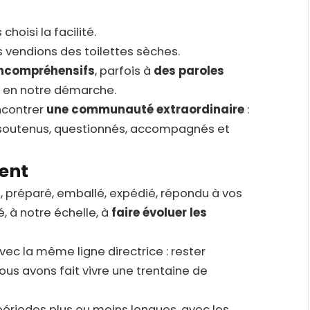
choisi la facilité.
 vendions des toilettes sèches.
incompréhensifs
, parfois à
des paroles
u en notre démarche.
ncontrer
une communauté extraordinaire
:
 soutenus, questionnés, accompagnés et
ent
i, préparé, emballé, expédié, répondu à vos
, à notre échelle, à
faire évoluer les
ec la même ligne directrice : rester
ous avons fait vivre une trentaine de
périodes plus ou moins longues, avec les