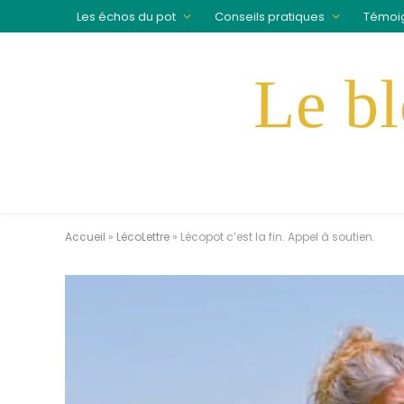
Les échos du pot
Conseils pratiques
Témoi
Accueil
»
LécoLettre
»
Lécopot c’est la fin. Appel à soutien.