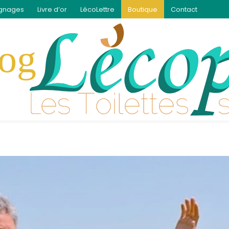
gnages
Livre d’or
LécoLettre
Boutique
Contact