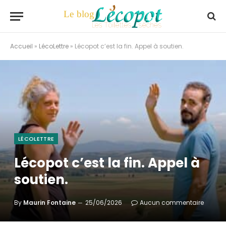
Accueil
»
LécoLettre
»
Lécopot c’est la fin. Appel à soutien.
LÉCOLETTRE
Lécopot c’est la fin. Appel à
soutien.
By
Maurin Fontaine
25/06/2026
Aucun commentaire