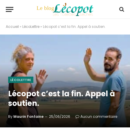
Accueil
»
LécoLettre
»
Lécopot c’est la fin. Appel à soutien.
LÉCOLETTRE
Lécopot c’est la fin. Appel à
soutien.
By
Maurin Fontaine
25/06/2026
Aucun commentaire