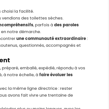
choisi la facilité.
 vendions des toilettes sèches.
incompréhensifs
, parfois à
des paroles
u en notre démarche.
ncontrer
une communauté extraordinaire
:
 soutenus, questionnés, accompagnés et
ent
i, préparé, emballé, expédié, répondu à vos
, à notre échelle, à
faire évoluer les
ec la même ligne directrice : rester
ous avons fait vivre une trentaine de
périodes plus ou moins longues, avec les