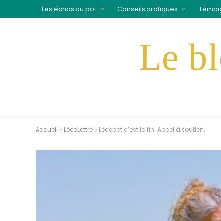
Les échos du pot
Conseils pratiques
Témoi
Accueil
»
LécoLettre
»
Lécopot c’est la fin. Appel à soutien.