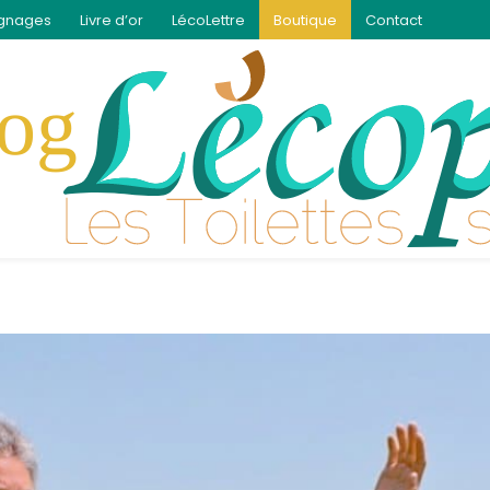
gnages
Livre d’or
LécoLettre
Boutique
Contact