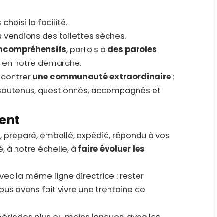
choisi la facilité.
 vendions des toilettes sèches.
incompréhensifs
, parfois à
des paroles
u en notre démarche.
ncontrer
une communauté extraordinaire
:
 soutenus, questionnés, accompagnés et
ent
i, préparé, emballé, expédié, répondu à vos
, à notre échelle, à
faire évoluer les
ec la même ligne directrice : rester
ous avons fait vivre une trentaine de
périodes plus ou moins longues, avec les