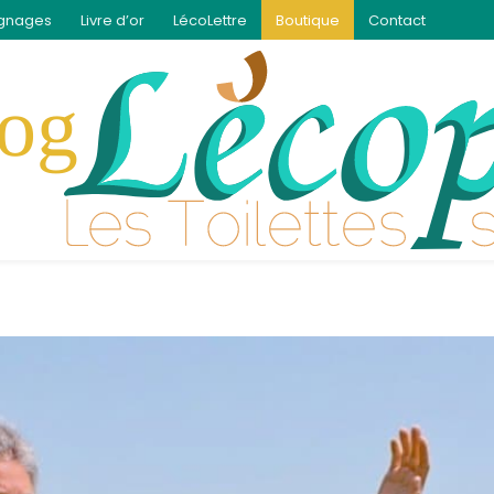
gnages
Livre d’or
LécoLettre
Boutique
Contact