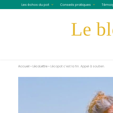
Les échos du pot
Conseils pratiques
Témoi
Accueil
»
LécoLettre
»
Lécopot c’est la fin. Appel à soutien.