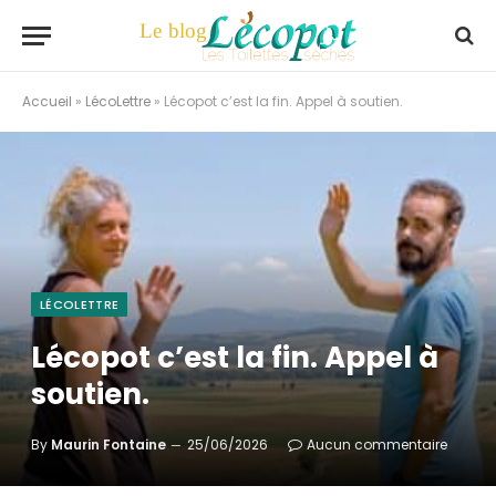
Accueil
»
LécoLettre
»
Lécopot c’est la fin. Appel à soutien.
LÉCOLETTRE
Lécopot c’est la fin. Appel à
soutien.
By
Maurin Fontaine
25/06/2026
Aucun commentaire