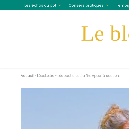
Les échos du pot
Conseils pratiques
Témoi
Accueil
»
LécoLettre
»
Lécopot c’est la fin. Appel à soutien.