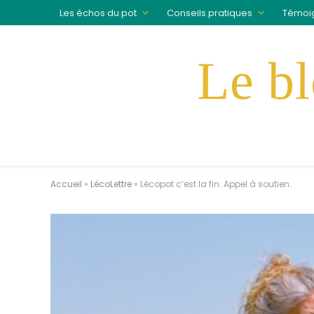
Les échos du pot
Conseils pratiques
Témoi
Accueil
»
LécoLettre
»
Lécopot c’est la fin. Appel à soutien.