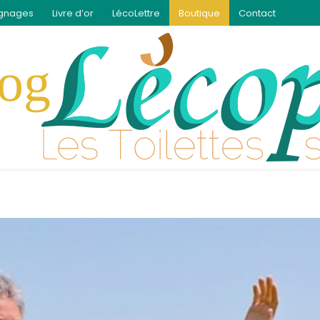
gnages
Livre d’or
LécoLettre
Boutique
Contact