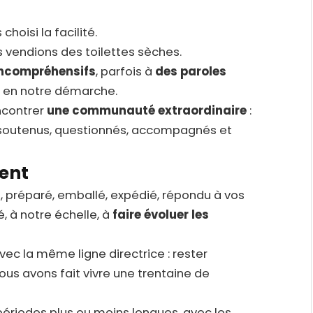
choisi la facilité.
 vendions des toilettes sèches.
incompréhensifs
, parfois à
des paroles
u en notre démarche.
ncontrer
une communauté extraordinaire
:
 soutenus, questionnés, accompagnés et
ent
i, préparé, emballé, expédié, répondu à vos
, à notre échelle, à
faire évoluer les
ec la même ligne directrice : rester
ous avons fait vivre une trentaine de
périodes plus ou moins longues, avec les