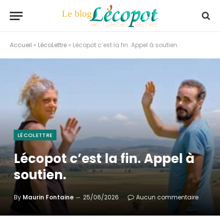
Accueil
»
LécoLettre
»
Lécopot c’est la fin. Appel à soutien.
LÉCOLETTRE
Lécopot c’est la fin. Appel à
soutien.
By
Maurin Fontaine
25/06/2026
Aucun commentaire