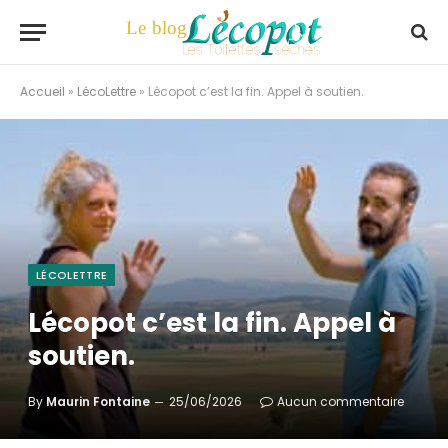
Accueil
»
LécoLettre
»
Lécopot c’est la fin. Appel à soutien.
LÉCOLETTRE
Lécopot c’est la fin. Appel à
soutien.
By
Maurin Fontaine
25/06/2026
Aucun commentaire